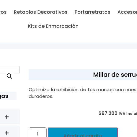
ros
Retablos Decorativos
Portarretratos
Accesor
Kits de Enmarcación
Millar de serr
Optimiza la exhibición de tus marcos con nuestr
gas
duraderos.
$
97.200
IVA Inclu
Añadir al carrito