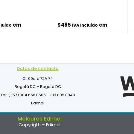
cm
$
485
cm
cluido
IVA Incluido
Datos de contácto
Cl. 69a #72A 74
Bogotá DC – Bogotá DC
Tel: (+57) 304 666 0506 – 313 805 0040
Edimol
Molduras Edimol
Copyrigth – Edimol