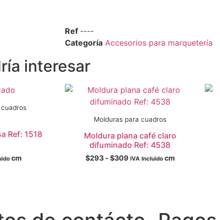
Ref
----
Categoría
Accesorios para marquetería
ía interesar
 cuadros
Molduras para cuadros
sa Ref: 1518
Moldura plana café claro
difuminado Ref: 4538
cm
$
293
-
$
309
cm
uido
IVA Incluido