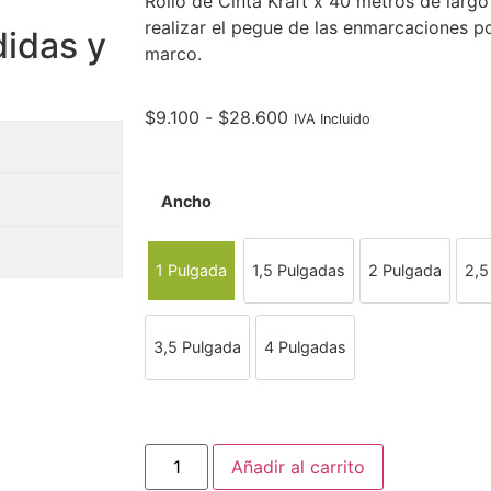
Rollo de Cinta Kraft x 40 metros de largo
realizar el pegue de las enmarcaciones por
didas y
marco.
$
9.100
-
$
28.600
IVA Incluido
Ancho
1 Pulgada
1,5 Pulgadas
2 Pulgada
2,5
3,5 Pulgada
4 Pulgadas
Añadir al carrito