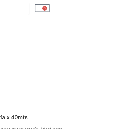
0
ría x 40mts