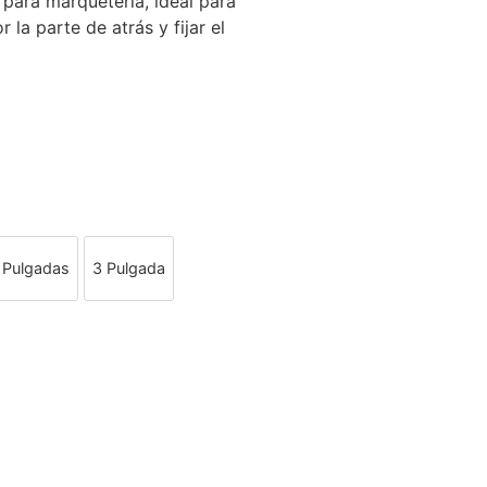
 para marquetería, ideal para
 la parte de atrás y fijar el
 Pulgadas
3 Pulgada