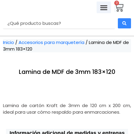
0
Molduras para cuadros
Retablos Decorativos
Accesorios Marquetería
Kits de Enmarcación
Inicio
/
Accesorios para marquetería
/ Lamina de MDF de
3mm 183×120
Lamina de MDF de 3mm 183×120
Lamina de cartón Kraft de 3mm de 120 cm x 200 cm,
ideal para usar cómo respaldo para enmarcaciones.
Información adicional de medidas y entregas