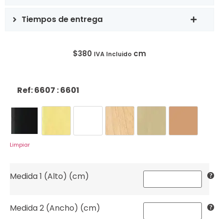
Tiempos de entrega
$
380
cm
IVA Incluido
Ref: 6607
: 6601
6601
6602
6605
6607
6633
6634
Limpiar
Medida 1 (Alto) (cm)
Medida 2 (Ancho) (cm)