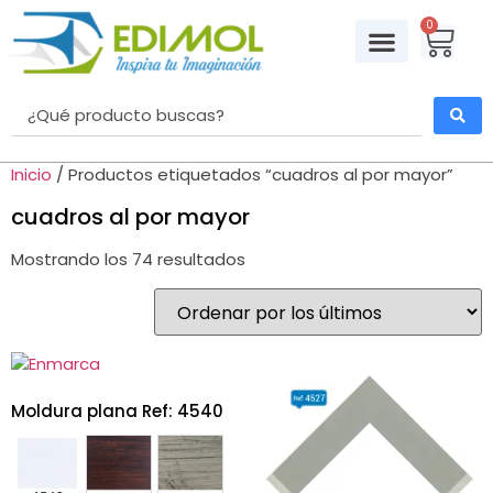
0
Molduras para cuadros
Retablos Decorativos
Accesorios Marquetería
Kits de Enmarcación
Inicio
/ Productos etiquetados “cuadros al por mayor”
cuadros al por mayor
Mostrando los 74 resultados
Moldura plana Ref: 4540
4540
4853
4909