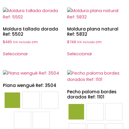
Moldura tallada dorada
Moldura plana natural
Ref: 5502
Ref: 5832
$
485
cm
$
748
cm
IVA Incluido
IVA Incluido
Seleccionar
Seleccionar
Plana wengué Ref: 3504
Pecho paloma bordes
dorados Ref: 1101
3504
3507
3508
1101
1102
1103
3518
3519