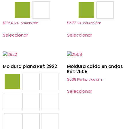
2408
2412
2703
2706
$
1.154
cm
$
577
cm
IVA Incluido
IVA Incluido
Seleccionar
Seleccionar
Moldura plana Ref: 2922
Moldura caída en ondas
Ref: 2508
$
638
cm
IVA Incluido
2901
2902
2904
Seleccionar
2906
2907
2909
2922
2931
2914