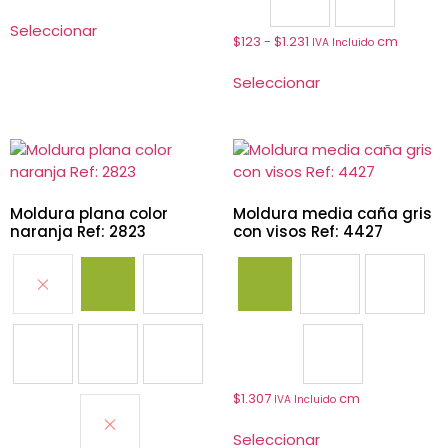
1024
1032
Seleccionar
$
123
-
$
1.231
cm
IVA Incluido
Seleccionar
Moldura plana color
Moldura media caña gris
naranja Ref: 2823
con visos Ref: 4427
2802
2804
2806
4402
4403
4408
2807
2809
2831
4427
$
1.307
cm
IVA Incluido
2832
Seleccionar