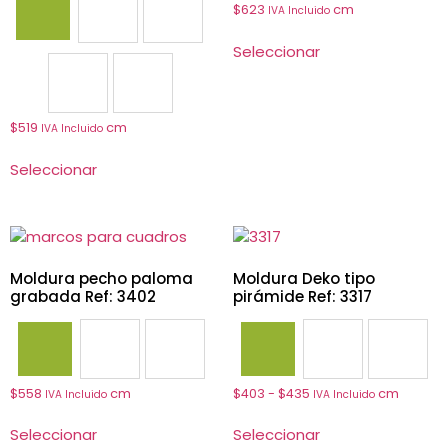
$
623
cm
IVA Incluido
3701
3704
3708
Seleccionar
3718
3727
$
519
cm
IVA Incluido
Seleccionar
Moldura pecho paloma
Moldura Deko tipo
grabada Ref: 3402
pirámide Ref: 3317
3402
3406
3417
3301
3311
3317
$
558
cm
$
403
-
$
435
cm
IVA Incluido
IVA Incluido
Seleccionar
Seleccionar