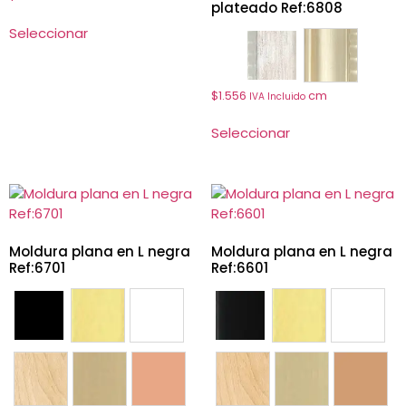
plateado Ref:6808
Seleccionar
6808
6833
$
1.556
cm
IVA Incluido
Seleccionar
Moldura plana en L negra
Moldura plana en L negra
Ref:6701
Ref:6601
6701
6702
6705
6601
6602
6605
6707
6733
6734
6607
6633
6634