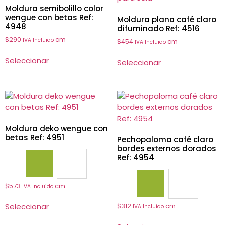
Moldura semibolillo color
wengue con betas Ref:
Moldura plana café claro
4948
difuminado Ref: 4516
$
290
cm
IVA Incluido
$
454
cm
IVA Incluido
Seleccionar
Seleccionar
Moldura deko wengue con
betas Ref: 4951
Pechopaloma café claro
bordes externos dorados
Ref: 4954
4951A
4951N
$
573
cm
IVA Incluido
4953
4954
Seleccionar
$
312
cm
IVA Incluido