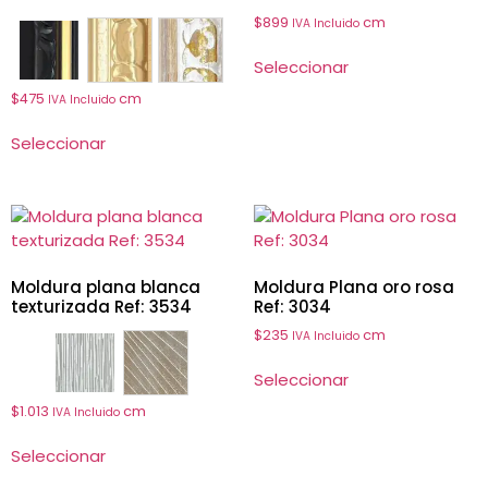
$
899
cm
IVA Incluido
6100
6102
6108
Seleccionar
$
475
cm
IVA Incluido
Seleccionar
Moldura plana blanca
Moldura Plana oro rosa
texturizada Ref: 3534
Ref: 3034
$
235
cm
IVA Incluido
3534
3535
Seleccionar
$
1.013
cm
IVA Incluido
Seleccionar