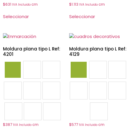
$
631
cm
$
1.113
cm
IVA Incluido
IVA Incluido
Seleccionar
Seleccionar
Moldura plana tipo L Ref:
Moldura plana tipo L Ref:
4201
4129
4201
4203
4204
4101
4103
4105
4205
4207
4208
4107
4108
4129
4231
4202
4233
4131
$
387
cm
$
577
cm
IVA Incluido
IVA Incluido