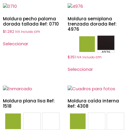
Moldura pecho paloma
Moldura semiplana
dorada tallada Ref: 0710
trenzada dorada Ref:
4976
$
1.282
cm
IVA Incluido
Seleccionar
4973
4976
$
351
cm
IVA Incluido
Seleccionar
Moldura plana lisa Ref:
Moldura caída interna
1518
Ref: 4308
1518
1627
4949
4302
4303
4308