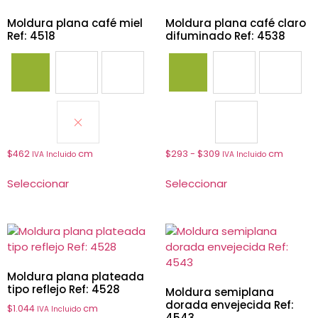
Moldura plana café miel
Moldura plana café claro
Ref: 4518
difuminado Ref: 4538
4517
4518
4519
4523
4525
4526
4522
4538
$
462
cm
$
293
-
$
309
cm
IVA Incluido
IVA Incluido
Seleccionar
Seleccionar
Moldura plana plateada
tipo reflejo Ref: 4528
Moldura semiplana
dorada envejecida Ref:
$
1.044
cm
IVA Incluido
4543