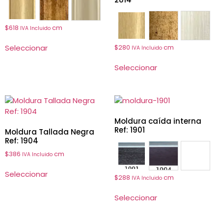
5302
5314
5333
$
618
cm
IVA Incluido
2802
2814
2833
Seleccionar
$
280
cm
IVA Incluido
Seleccionar
Moldura caída interna
Ref: 1901
Moldura Tallada Negra
Ref: 1904
$
386
cm
IVA Incluido
1901
1904
1906
Seleccionar
$
288
cm
IVA Incluido
Seleccionar