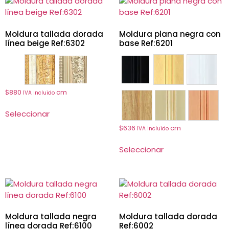
Moldura tallada dorada
Moldura plana negra con
línea beige Ref:6302
base Ref:6201
6302
6333
6201
6202
6205
$
880
cm
IVA Incluido
6207
6233
6234
Seleccionar
$
636
cm
IVA Incluido
Seleccionar
Moldura tallada negra
Moldura tallada dorada
línea dorada Ref:6100
Ref:6002