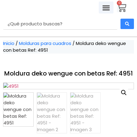
0
Molduras para cuadros
Retablos Decorativos
Accesorios Marquetería
Kits de Enmarcación
Inicio
/
Molduras para cuadros
/ Moldura deko wengue
con betas Ref: 4951
Moldura deko wengue con betas Ref: 4951