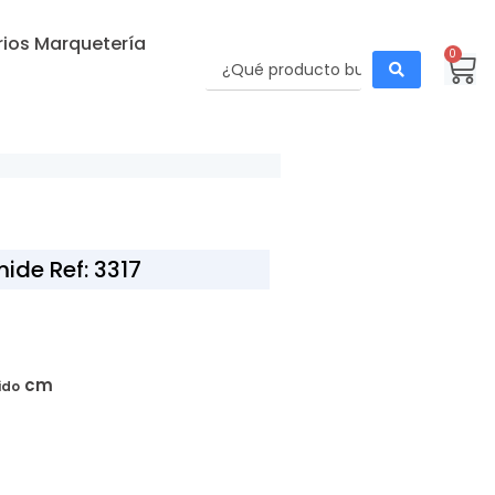
ios Marquetería
0
ide Ref: 3317
cm
ido