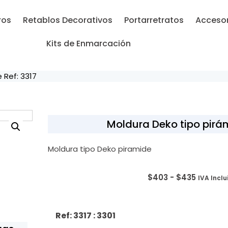
ros
Retablos Decorativos
Portarretratos
Accesor
Kits de Enmarcación
 Ref: 3317
Moldura Deko tipo pirám
Moldura tipo Deko piramide
$
403
-
$
435
IVA Inclu
Ref: 3317
: 3301