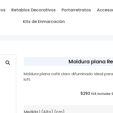
ros
Retablos Decorativos
Portarretratos
Accesor
Kits de Enmarcación
Moldura plana Re
Moldura plana café claro difuminado ideal pa
loft.
$
293
IVA Incluido
Medida 1 (Alto) (cm)