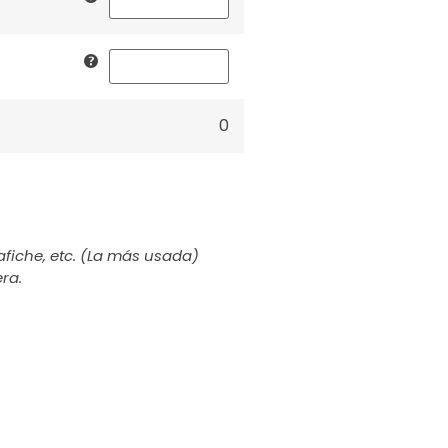
0
afiche, etc. (La más usada)
ra.