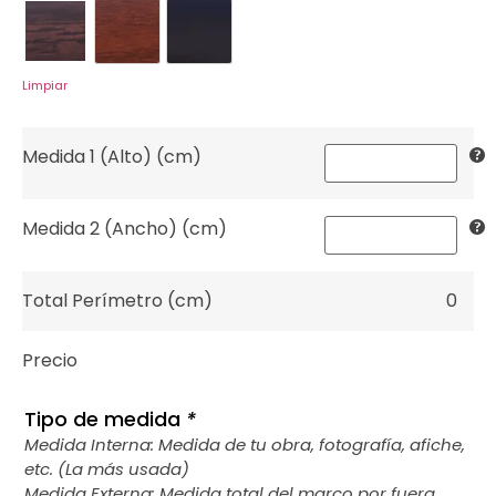
1518
1627
4949
Limpiar
Medida 1 (Alto) (cm)
Medida 2 (Ancho) (cm)
Total Perímetro (cm)
0
Precio
Tipo de medida
*
Medida Interna: Medida de tu obra, fotografía, afiche,
etc. (La más usada)
Medida Externa: Medida total del marco por fuera.