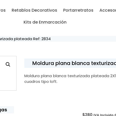
ros
Retablos Decorativos
Portarretratos
Accesor
Kits de Enmarcación
urizada plateada Ref: 2834
Moldura plana blanca texturiza
Moldura plana blanca texturizada plateada 2X
cuadros tipo loft.
gas
$
280
IVA Incluido