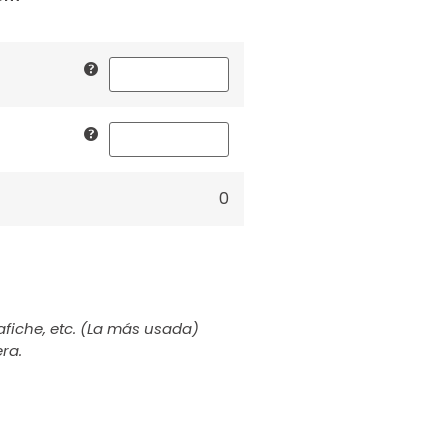
0
afiche, etc. (La más usada)
ra.